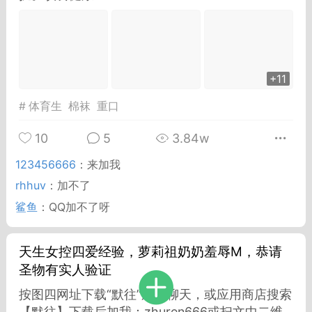
Dsisley女
曲奇小饼干
+11
#
体育生
棉袜
重口
10
5
3.84w
邻家小姐姐
海航在飞空姐
123456666
：
来加我
rhhuv
：
加不了
鲨鱼
：
QQ加不了呀
天生女控四爱经验，萝莉祖奶奶羞辱M，恭请
圣物有实人验证
按图四网址下载“默往”加密聊天，或应用商店搜索
【默往】下载后加我：zhuren666或扫文中二维