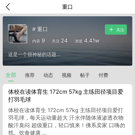
重口
# 重口
关注
9
24
4.41w
内容
关注
浏览
这是一个很神秘的话题...
全部
推荐
动态
视频
帖子
付费
体校在读体育生 172cm 57kg 主练田径项目爱
打羽毛球
体校在读体育生 172cm 57kg 主练田径项目爱打
香味”的小姐
羽毛球，每天运动量超大 汗水伴随体液渗透衣物
大二女生囡囡
酸汗臭闷 超级重口，轻口慎来！佛系卖家 口嗨勿
扰。饮食健康 ...