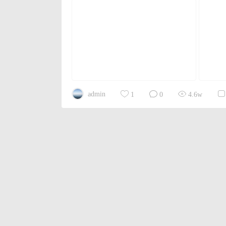
admin
1
0
4.6w