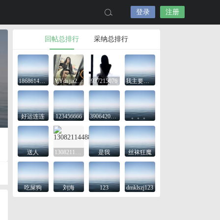
登录
注册
回帖总排行
采纳总排行
18686143645
YYdsjia2425
937215076
我主要是想看看
好运连连
123456666
3906420743
。。。
送人
13082114488
是我
丝袜狂魔
吃屎狗
刘海
123
dmklszj123