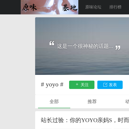
原味论坛
排行榜
这是一个很神秘的话题...
# yoyo #
关注
发表
全部
推荐
站长过验：你的YOYO亲妈S，时