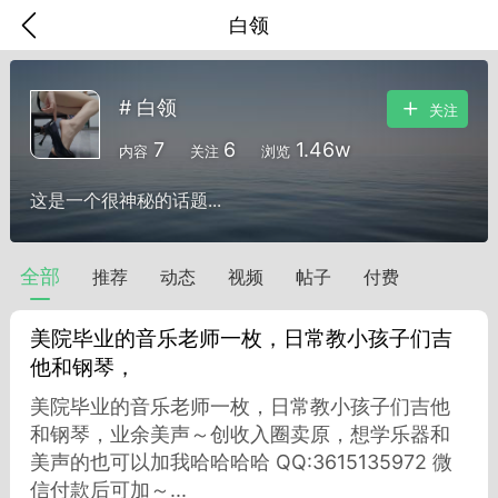
白领
# 白领
关注
7
6
1.46w
内容
关注
浏览
这是一个很神秘的话题...
全部
推荐
动态
视频
帖子
付费
美院毕业的音乐老师一枚，日常教小孩子们吉
他和钢琴，
美院毕业的音乐老师一枚，日常教小孩子们吉他
香味”的小姐
和钢琴，业余美声～创收入圈卖原，想学乐器和
大二女生囡囡
美声的也可以加我哈哈哈哈 QQ:3615135972 微
信付款后可加～...