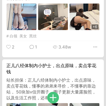
Dsisley女
曲奇小饼干
+6
#
白领
美女
黑丝
2
1
3.48w
邻家小姐姐
海航在飞空姐
正儿八经体制内小护士，出点原味，卖点零花
钱
站长担保：正儿八经体制内小护士，出点原味，
卖点零花钱，懂事的弟弟来寻价，不懂事的靠边
站， 50块加v信开圈子，圈子更新大量露脸照，
以及生活工作照，还有...