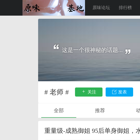
原味论坛
排行榜
这是一个很神秘的话题...
# 老师 #
关注
发表
全部
推荐
重量级-成熟御姐 95后单身御姐，