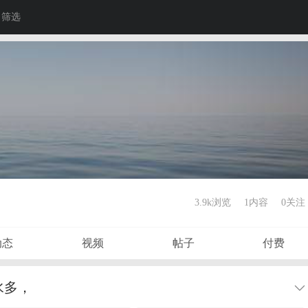
筛选
3.9k浏览
1内容
0
关注
动态
视频
帖子
付费
水多，