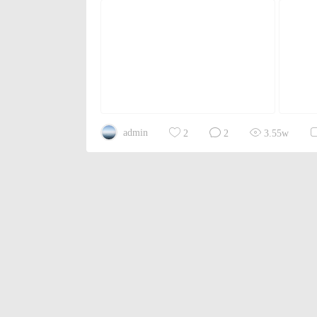
admin
2
2
3.55w