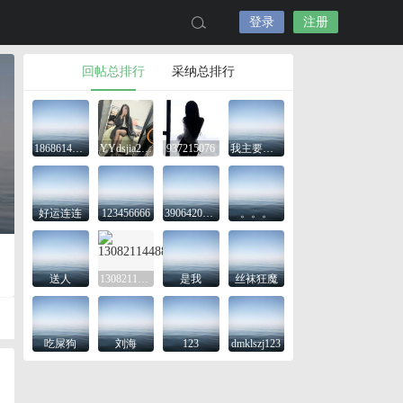
登录
注册
回帖总排行
采纳总排行
18686143645
YYdsjia2425
937215076
我主要是想看看
好运连连
123456666
3906420743
。。。
送人
13082114488
是我
丝袜狂魔
吃屎狗
刘海
123
dmklszj123