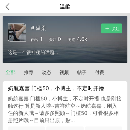
温柔
# 温柔
关注
1
0
4.6k
内容
关注
浏览
这是一个很神秘的话题...
全部
推荐
动态
视频
帖子
付费
奶航嘉嘉 门槛50，小博主，不定时开播
奶航嘉嘉 门槛50，小博主，不定时开播 也是刚接
触这行 算是新人啦~吉祥航空～奶航嘉嘉，刚入
香味”的小姐
住的新人哦～请多多照顾～门槛50，可看很多相
大二女生囡囡
册照片哦～目前只出原，贴...