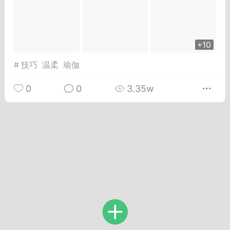
Dsisley女
曲奇小饼干
+10
#
技巧
温柔
瑜伽
0
0
3.35w
邻家小姐姐
海航在飞空姐